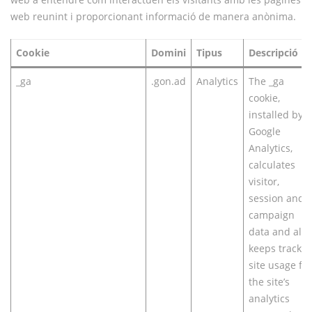
web reunint i proporcionant informació de manera anònima.
Cookie
Domini
Tipus
Descripció
_ga
.gon.ad
Analytics
The _ga
cookie,
installed by
Google
Analytics,
calculates
visitor,
session and
campaign
data and also
keeps track o
site usage for
the site’s
analytics