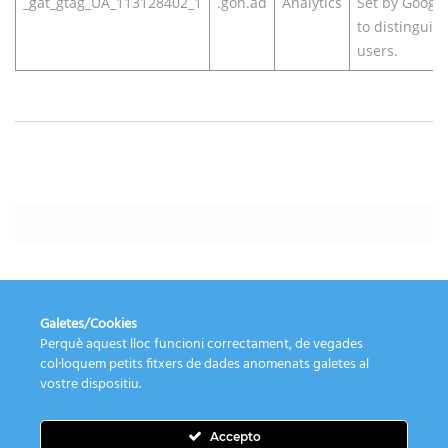
_gat_gtag_UA_113128402_1
.gon.ad
Analytics
Set by Google
to distinguis
users.
Galetes/Cookies
Perquè aquest lloc funcioni correctament, de vegades
col·loquem petits fitxers de dades anomenats galetes al
vostre dispositiu.
Política de Cookies
Accepto