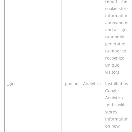
report. The
cookie stores
information
anonymously
and assigns 
randomly
generated
number to
recognize
unique
visitors.
_gid
.gon.ad
Analytics
Installed by
Google
Analytics,
_gid cookie
stores
information
on how